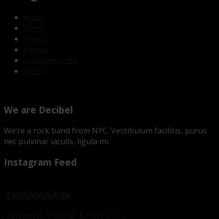
Audio
News
Photo
Review
Uncategorized
Video
We are Decibel
We’re a rock band from NYC. Vestibulum facilisis, purus
nec pulvinar iaculis, ligula mi.
Instagram Feed
taichimusikde
Reisender, Visionär & Poet 🧜🏼‍♂️ ✨