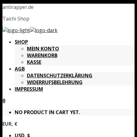
antirapper.de
Taichi Shop
SHOP
MEIN KONTO
WARENKORB
KASSE
AGB
DATENSCHUTZERKLÄRUNG
WIDERRUFSBELEHRUNG
IMPRESSUM
0
NO PRODUCT IN CART YET.
EUR, €
USD, $