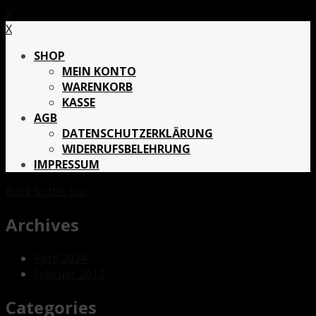
X
X
SHOP
MEIN KONTO
WARENKORB
KASSE
AGB
DATENSCHUTZERKLÄRUNG
WIDERRUFSBELEHRUNG
IMPRESSUM
Back to the top
Archives
April 2024
Februar 2017
Categories