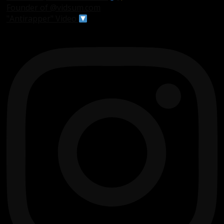
Founder of @vidsum.com
"Antirapper" Video