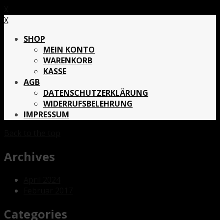
X
X
SHOP
MEIN KONTO
WARENKORB
KASSE
AGB
DATENSCHUTZERKLÄRUNG
WIDERRUFSBELEHRUNG
IMPRESSUM
Back to the top
Archives
April 2024
Februar 2017
Categories