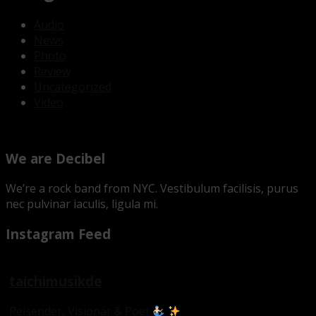
Audio
News
Photo
Review
Uncategorized
Video
We are Decibel
We’re a rock band from NYC. Vestibulum facilisis, purus
nec pulvinar iaculis, ligula mi.
Instagram Feed
taichimusikde
Reisender, Visionär & Poet